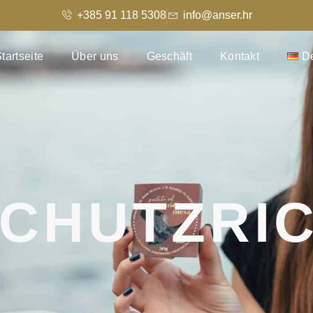
+385 91 118 5308
info@anser.hr
tartseite
Über uns
Geschäft
Kontakt
D
CHUTZRIC