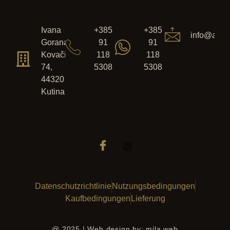
Ivana
+385
+385
info@anser
Gorana
91
91
Kovačića
118
118
74,
5308
5308
44320
Kutina
Datenschutzrichtlinie
Nutzungsbedingungen
Kaufbedingungen
Lieferung
@ 2025 | Web design by: mila.web