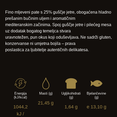
Fino mljeveni pate s 25% guščje jetre, obogaćena hladno
prešanim bučinim uljem i aromatičnim
mediteranskim začinima. Spoj guščje jetre i pilećeg mesa
uz dodatak bogatog temeljca stvara
uravnotežen, pun okus koji oduševljava. Ne sadrži gluten,
konzervanse ni umjetna bojila – prava
poslastica za ljubitelje autentičnih delikatesa.
Energija
Masti (g)
Ugljikohidrati
Bjelančevine
(kJ/kcal)
(g)
(g)
21,45 g
1044,2
1,64 g
e 13,10 g
kJ /