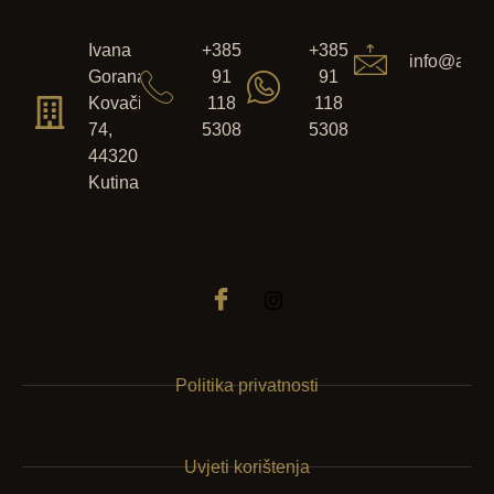
Ivana
+385
+385
info@anser
Gorana
91
91
Kovačića
118
118
74,
5308
5308
44320
Kutina
Politika privatnosti
Uvjeti korištenja