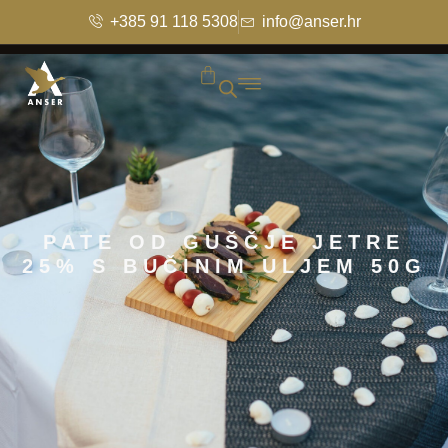
+385 91 118 5308
info@anser.hr
PATE OD GUŠČJE JETRE
25% S BUČINIM ULJEM 50G