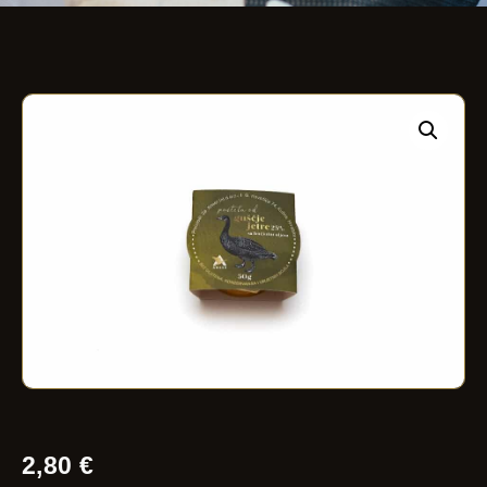
2,80
€