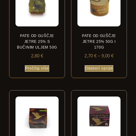
PATE OD GUŠČJE
PATE OD GUŠČJE
JETRE 25% S
JETRE 25% 50G I
BUČINIM ULJEM 50G
170G
2,80
€
2,70
€
–
9,00
€
Pročitaj više
Odaberi opcije