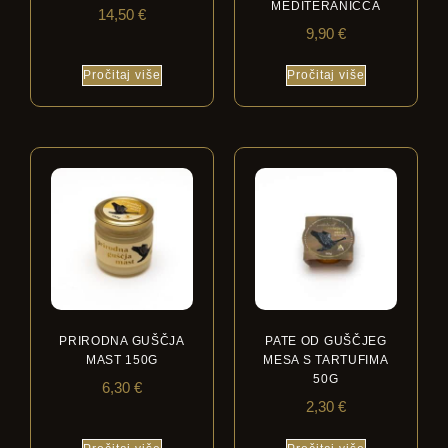
MEDITERANICCA
14,50
€
9,90
€
Pročitaj više
Pročitaj više
PRIRODNA GUŠČJA
PATE OD GUŠČJEG
MAST 150G
MESA S TARTUFIMA
50G
6,30
€
2,30
€