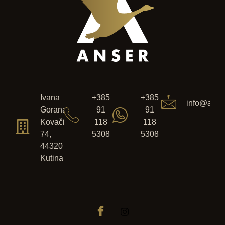
Ivana
+385
+385
info@anser
Gorana
91
91
Kovačića
118
118
74,
5308
5308
44320
Kutina