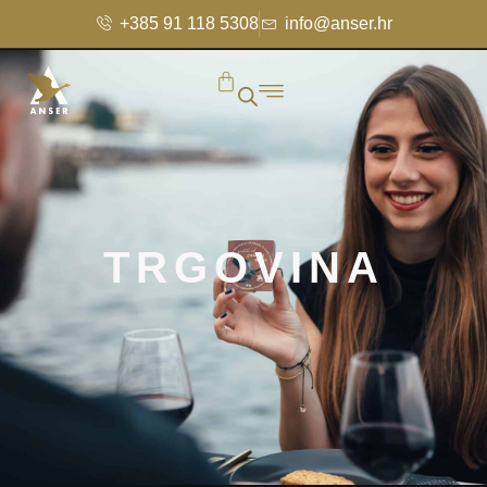
+385 91 118 5308
info@anser.hr
TRGOVINA