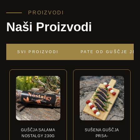
PROIZVODI
Naši Proizvodi
SVI PROIZVODI
PATE OD GUŠČJE JE
GUŠČJA SALAMA
SUŠENA GUŠČJA
NOSTALGY 230G
PRSA-