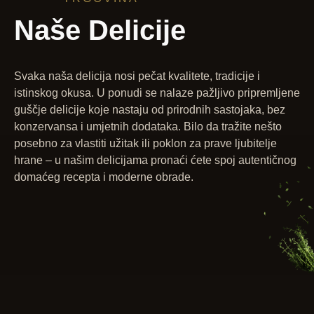
Naše Delicije
Svaka naša delicija nosi pečat kvalitete, tradicije i
istinskog okusa. U ponudi se nalaze pažljivo pripremljene
guščje delicije koje nastaju od prirodnih sastojaka, bez
konzervansa i umjetnih dodataka. Bilo da tražite nešto
posebno za vlastiti užitak ili poklon za prave ljubitelje
hrane – u našim delicijama pronaći ćete spoj autentičnog
domaćeg recepta i moderne obrade.