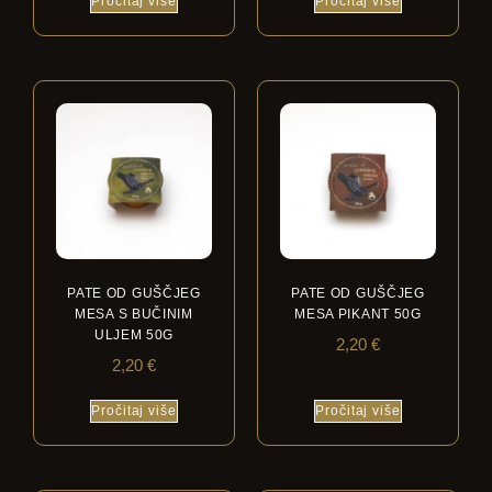
Pročitaj više
Pročitaj više
PATE OD GUŠČJEG
PATE OD GUŠČJEG
MESA S BUČINIM
MESA PIKANT 50G
ULJEM 50G
2,20
€
2,20
€
Pročitaj više
Pročitaj više