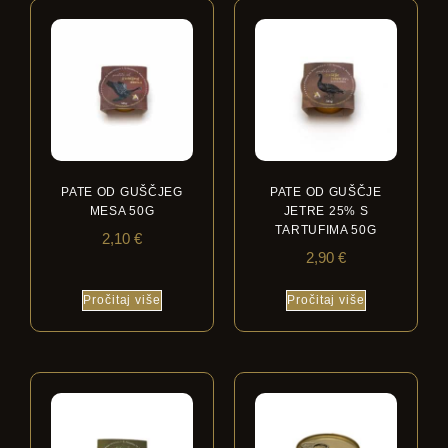
PATE OD GUŠČJEG
PATE OD GUŠČJE
MESA 50G
JETRE 25% S
TARTUFIMA 50G
2,10
€
2,90
€
Pročitaj više
Pročitaj više