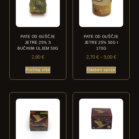
PATE OD GUŠČJE
PATE OD GUŠČJE
JETRE 25% S
JETRE 25% 50G I
BUČINIM ULJEM 50G
170G
2,80
€
2,70
€
–
9,00
€
Pročitaj više
Odaberi opcije