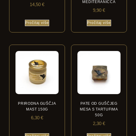
MEDITERANICCA
14,50
€
9,90
€
Pročitaj više
Pročitaj više
PRIRODNA GUŠČJA
PATE OD GUŠČJEG
MAST 150G
MESA S TARTUFIMA
50G
6,30
€
2,30
€