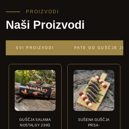
PROIZVODI
Naši Proizvodi
SVI PROIZVODI
PATE OD GUŠČJE JE
GUŠČJA SALAMA
SUŠENA GUŠČJA
NOSTALGY 230G
PRSA-