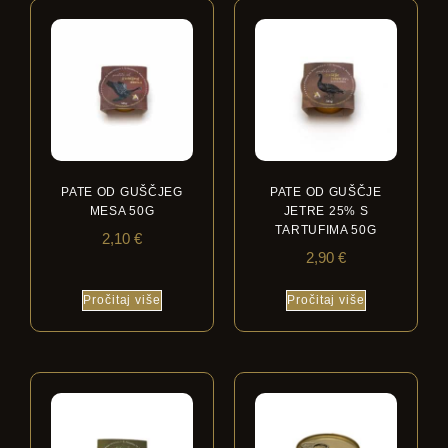
PATE OD GUŠČJEG
PATE OD GUŠČJE
MESA 50G
JETRE 25% S
TARTUFIMA 50G
2,10
€
2,90
€
Pročitaj više
Pročitaj više