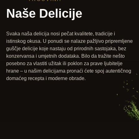
Naše Delicije
Svaka naša delicija nosi pečat kvalitete, tradicije i
istinskog okusa. U ponudi se nalaze pažljivo pripremljene
guščje delicije koje nastaju od prirodnih sastojaka, bez
konzervansa i umjetnih dodataka. Bilo da tražite nešto
posebno za vlastiti užitak ili poklon za prave ljubitelje
hrane – u našim delicijama pronaći ćete spoj autentičnog
domaćeg recepta i moderne obrade.