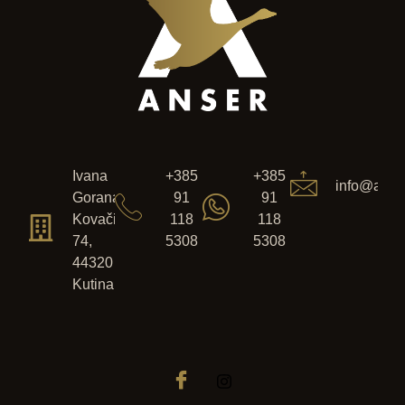
Ivana
+385
+385
info@anser
Gorana
91
91
Kovačića
118
118
74,
5308
5308
44320
Kutina