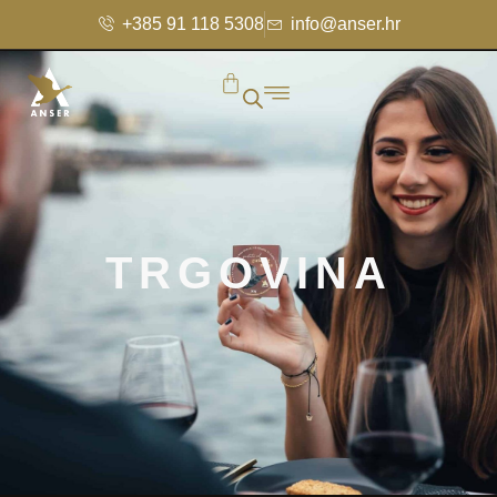
+385 91 118 5308
info@anser.hr
TRGOVINA